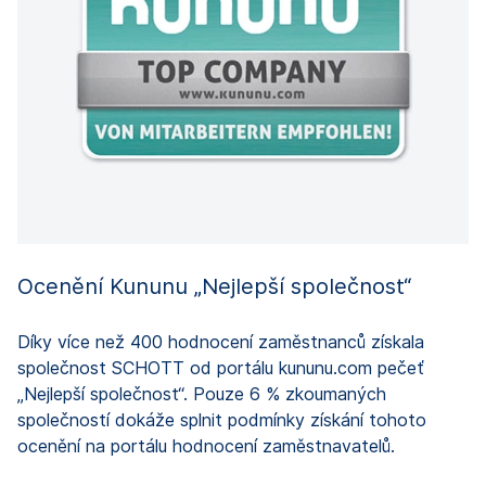
Ocenění Kununu „Nejlepší společnost“
O
Díky více než 400 hodnocení zaměstnanců získala
D
společnost SCHOTT od portálu kununu.com pečeť
s
„Nejlepší společnost“. Pouze 6 % zkoumaných
„
společností dokáže splnit podmínky získání tohoto
s
ocenění na portálu hodnocení zaměstnavatelů.
o